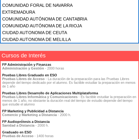
COMUNIDAD FORAL DE NAVARRA
EXTREMADURA
COMUNIDAD AUTÓNOMA DE CANTABRIA
COMUNIDAD AUTÓNOMA DE LA RIOJA
CIUDAD AUTONOMA DE CEUTA
CIUDAD AUTONOMA DE MELILLA
Cursos de Interés
FP Administración y Finanzas
Administración y Gestión
- 2000 horas
Pruebas Libres Graduado en ESO
Pruebas Libres de Acceso
- La duración de la preparación para las Pruebas Libres
depende del tiempo dedicado por el alumno. Es factible estudiar la preparación en menos
de 1 año
Pruebas Libres Desarrollo de Aplicaciones Multiplataforma
Pruebas Libres Informática y Comunicaciones
- Es factible estudiar la preparación en
menos de 1 año, no obstante la duración real del tiempo de estudio depende del tiempo
que estudie el alumno
FP Marketing y Publicidad a Distancia
Comercio y Marketing a Distancia
- 2000 h.
FP Audioprótesis a Distancia
Sanidad a Distancia
- 2000 h.
Graduado en ESO
Pruebas de Acceso
- 1400 horas